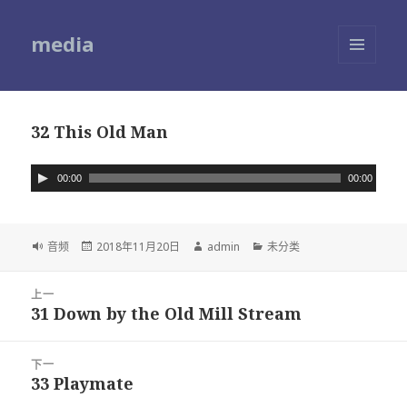
media
菜单和
挂件
32 This Old Man
音
00:00
00:00
频
播
放
格
音频
发
2018年11月20日
作
admin
分
未分类
器
式
布
者
类
于
文
上一
章
31 Down by the Old Mill Stream
上
导
篇
航
文
下一
章：
33 Playmate
下
篇