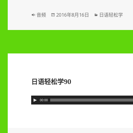
器
格
音频
发
2016年8月16日
分
日语轻松学
式
布
类
于
日语轻松学90
音
00:00
频
播
放