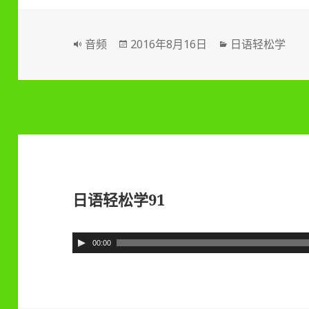
放
器
格
音频
发
2016年8月16日
分
日语轻松学
式
布
类
于
日语轻松学91
音
00:00
频
播
放