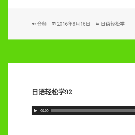
放
器
格
音频
发
2016年8月16日
分
日语轻松学
式
布
类
于
日语轻松学92
音
00:00
频
播