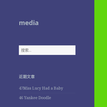
media
搜
索
：
近期文章
47Miss Lucy Had a Baby
46 Yankee Doodle