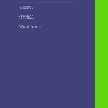
文章
RSS
评论
RSS
WordPress.org