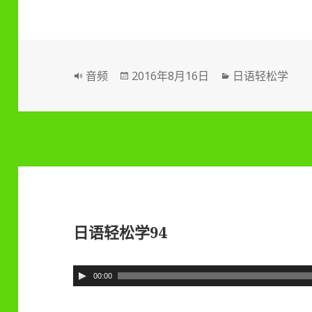
播
放
器
格
音频
发
2016年8月16日
分
日语轻松学
式
布
类
于
日语轻松学94
音
00:00
频