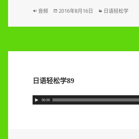
器
格
音频
发
2016年8月16日
分
日语轻松学
式
布
类
于
日语轻松学89
音
00:00
频
播
放
器