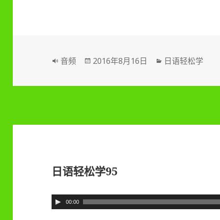
频
播
放
器
格
音频
发
2016年8月16日
分
日语轻松学
式
布
类
于
日语轻松学95
音
00:00
频