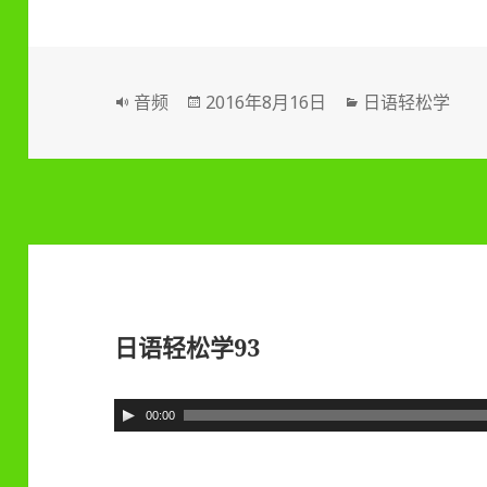
播
放
器
格
音频
发
2016年8月16日
分
日语轻松学
式
布
类
于
日语轻松学93
音
00:00
频
播