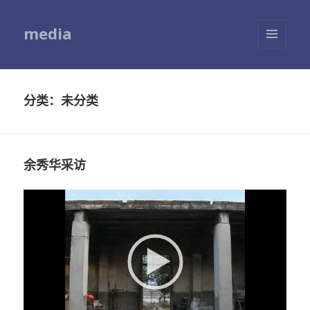
media
菜单和
挂件
分类：未分类
余秀华采访
视
频
播
放
器