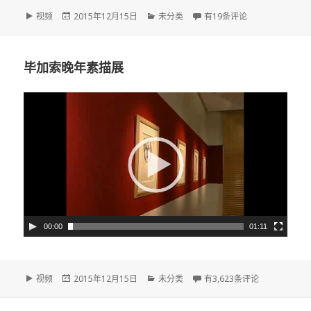
格
视频
发
2015年12月15日
分
未分类
诗人杨成军—不读书写不出
有19条评论
式
布
类
于
毕加索晚年素描展
视
频
播
放
器
00:00
01:11
格
视频
发
2015年12月15日
分
未分类
毕加索晚年素描展
有3,623条评论
式
布
类
于