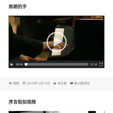
郎朗的手
视
频
播
放
器
00:00
01:16
格
视频
发
2015年12月15日
分
未分类
郎朗的手
有34条评论
式
布
类
于
序言街拍视频