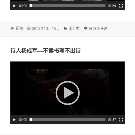
00:00
01:59
格
视频
发
2015年12月15日
分
未分类
余秀华采访
有13条评论
式
布
类
于
诗人杨成军—不读书写不出诗
视
频
播
放
器
00:00
01:37