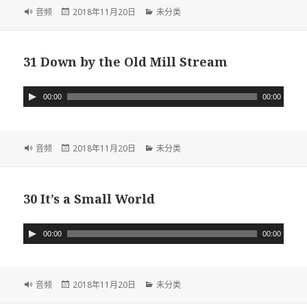
放
格
音频
发
2018年11月20日
分
未分类
器
式
布
类
于
31 Down by the Old Mill Stream
音
00:00
00:00
频
播
放
格
音频
发
2018年11月20日
分
未分类
器
式
布
类
于
30 It’s a Small World
音
00:00
00:00
频
播
放
格
音频
发
2018年11月20日
分
未分类
器
式
布
类