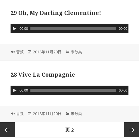
于
29 Oh, My Darling Clementine!
音
00:00
00:00
频
播
放
格
音频
发
2018年11月20日
分
未分类
器
式
布
类
于
28 Vive La Compagnie
音
00:00
00:00
频
播
放
格
音频
发
2018年11月20日
分
未分类
器
式
布
类
于
文
页
2
章