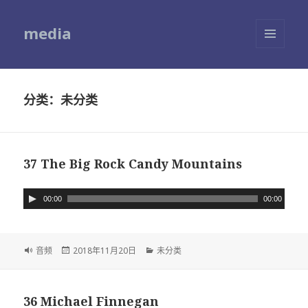
media
菜单和
挂件
分类：未分类
37 The Big Rock Candy Mountains
音
00:00
00:00
频
播
放
格
音频
发
2018年11月20日
分
未分类
器
式
布
类
于
36 Michael Finnegan