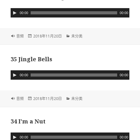
音
00:00
00:00
频
播
放
格
音频
发
2018年11月20日
分
未分类
器
式
布
类
于
35 Jingle Bells
音
00:00
00:00
频
播
放
格
音频
发
2018年11月20日
分
未分类
器
式
布
类
于
34 I’m a Nut
音
00:00
00:00